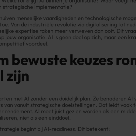
 Welke rol krijgt AI binnen je organisatie? Waar voegt h
n strategische implementatie?
chuiven menselijke vaardigheden en technologische moge
oe. Van de industriële revolutie via digitalisering tot nud
elijke expertise raken meer verweven dan ooit. Dit vr
p jouw organisatie. AI is geen doel op zich, maar een kr
ompetitief voordeel.
 bewuste keuzes ron
 zijn
arten met AI zonder een duidelijk plan. Ze benaderen AI 
ts van vanuit strategische doelstellingen. Dat leidt vaak 
r rendement. AI moet juist gezien worden als een midde
liseren, niet als een einddoel.
rategie begint bij AI-readiness. Dit betekent: