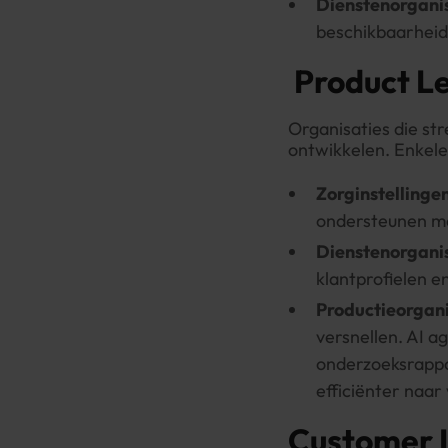
Dienstenorgani
beschikbaarheid e
Product Le
Organisaties die st
ontwikkelen. Enkele
Zorginstellinge
ondersteunen me
Dienstenorgani
klantprofielen e
Productieorgani
versnellen. AI a
onderzoeksrappo
efficiënter naar
Customer I