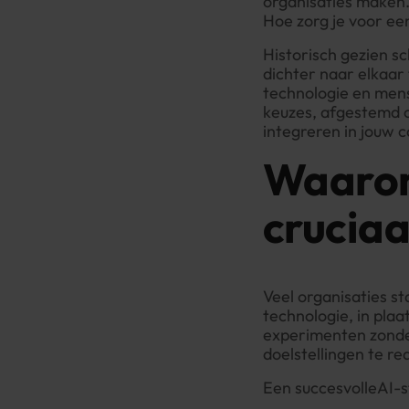
organisaties maken.
Hoe zorg je voor ee
Historisch gezien s
dichter naar elkaar t
technologie en mens
keuzes, afgestemd o
integreren in jouw c
Waarom
cruciaal
Veel organisaties st
technologie, in plaa
experimenten zonde
doelstellingen te rea
Een succesvolleAI-st