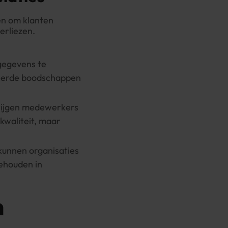
den om klanten
erliezen.
tgegevens te
seerde boodschappen
krijgen medewerkers
ekwaliteit, maar
 kunnen organisaties
behouden in
n