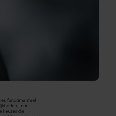
aties fundamenteel
lijkheden, maar
e keuzes die