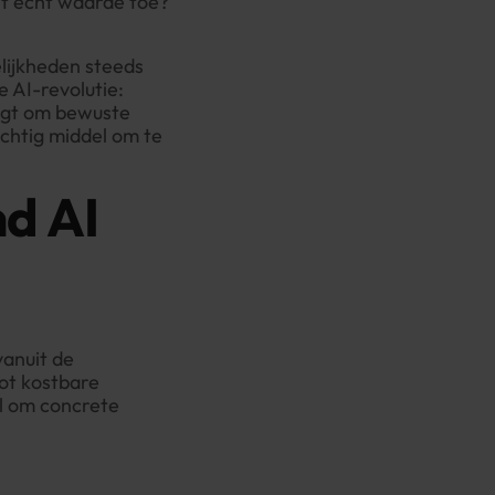
et écht waarde toe?
lijkheden steeds
e AI-revolutie:
aagt om bewuste
achtig middel om te
d AI
vanuit de
tot kostbare
l om concrete