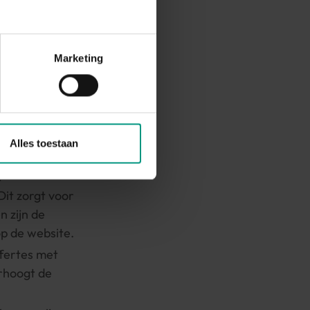
disciplines waarop
p en Customer
Marketing
ere
essen slimmer en
Alles toestaan
e
Dit zorgt voor
n zijn de
p de website.
ffertes met
erhoogt de