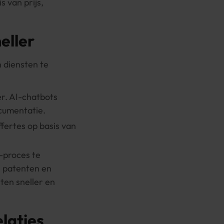
s van prijs,
eller
 diensten te
r. AI-chatbots
cumentatie.
ffertes op basis van
-proces te
, patenten en
en sneller en
laties