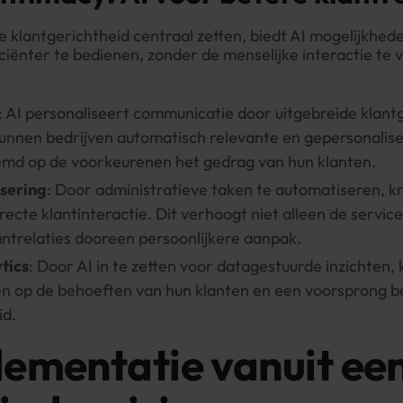
ie klantgerichtheid centraal zetten, biedt AI mogelijkhe
iciënter te bedienen, zonder de menselijke interactie te v
: AI personaliseert communicatie door uitgebreide klan
kunnen bedrijven automatisch relevante en gepersonali
emd op de voorkeurenen het gedrag van hun klanten.
sering
: Door administratieve taken te automatiseren, 
irecte klantinteractie. Dit verhoogt niet alleen de servic
antrelaties dooreen persoonlijkere aanpak.
tics
: Door AI in te zetten voor datagestuurde inzichten,
len op de behoeften van hun klanten en een voorsprong 
id.
ementatie vanuit ee