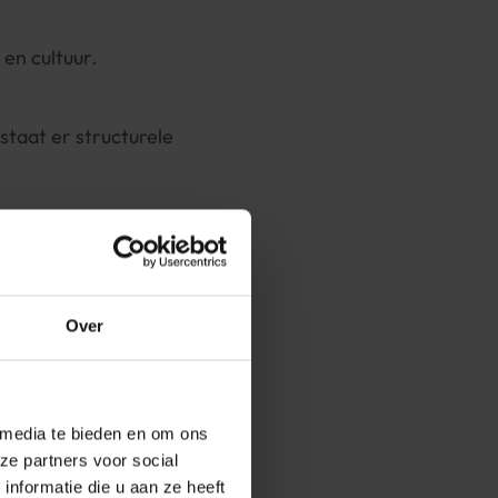
 en cultuur.
staat er structurele
ysser, oprichter
Over
 media te bieden en om ons
ze partners voor social
nformatie die u aan ze heeft
ma als basis om