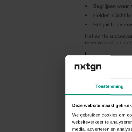
Begrijpen waar 
Helder inzicht kr
Het juiste evenw
Het echte succesvan 
meerwaarde en een 
Het is niet omd
NXTGN
AI-Stra
Toestemming
organis
Deze website maakt gebruik
We gebruiken cookies om cont
websiteverkeer te analyseren
media, adverteren en analys
NXTGN gebruikt het