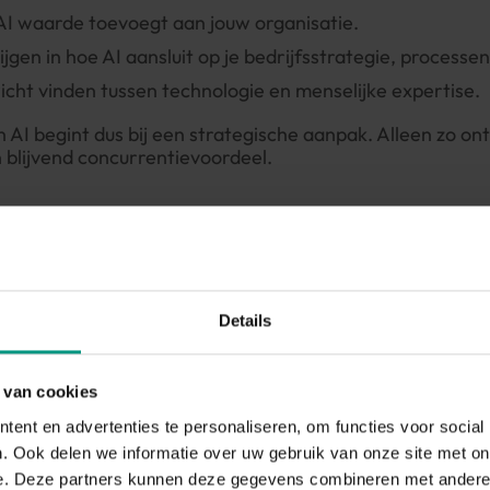
AI waarde toevoegt aan jouw organisatie.
ijgen in hoe AI aansluit op je bedrijfsstrategie, processen
icht vinden tussen technologie en menselijke expertise.
AI begint dus bij een strategische aanpak. Alleen zo ont
blijvend concurrentievoordeel.
at het kan, dat het een goed idee is.
- Pieter De Bu
tegie voor 3 types
Details
aties
 van cookies
ent en advertenties te personaliseren, om functies voor social
. Ook delen we informatie over uw gebruik van onze site met on
e. Deze partners kunnen deze gegevens combineren met andere i
 bekende Value Disciplines-model van Treacy en Wierse