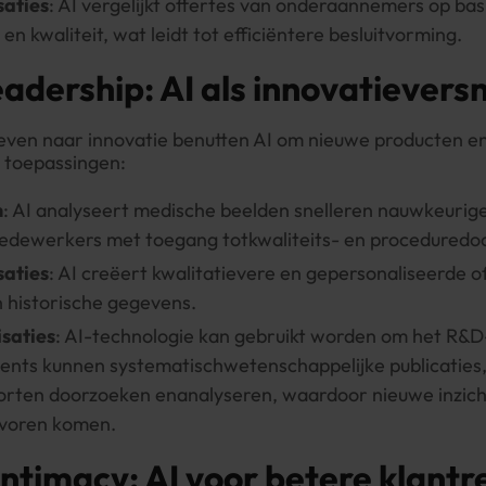
saties
: AI vergelijkt offertes van onderaannemers op basi
n kwaliteit, wat leidt tot efficiëntere besluitvorming.
adership: AI als innovatieversn
reven naar innovatie benutten AI om nieuwe producten en
 toepassingen:
n
: AI analyseert medische beelden snelleren nauwkeurige
dewerkers met toegang totkwaliteits- en proceduredo
saties
: AI creëert kwalitatievere en gepersonaliseerde o
n historische gegevens.
saties
: AI-technologie kan gebruikt worden om het R&D
gents kunnen systematischwetenschappelijke publicaties
rten doorzoeken enanalyseren, waardoor nieuwe inzicht
 voren komen.
ntimacy: AI voor betere klantre