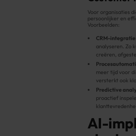
Voor organisaties d
persoonlijker en eff
Voorbeelden:
CRM-integratie
analyseren. Zo 
creëren, afgest
Procesautomati
meer tijd voor d
versterkt ook kl
Predictive analy
proactief inspe
klanttevredenhe
AI-impl